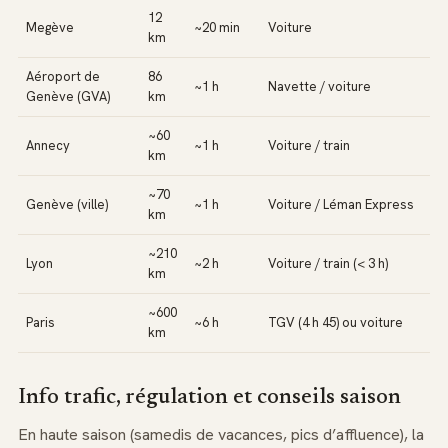
12
Megève
~20 min
Voiture
km
Aéroport de
86
~1 h
Navette / voiture
Genève (GVA)
km
~60
Annecy
~1 h
Voiture / train
km
~70
Genève (ville)
~1 h
Voiture / Léman Express
km
~210
Lyon
~2 h
Voiture / train (< 3 h)
km
~600
Paris
~6 h
TGV (4 h 45) ou voiture
km
Info trafic, régulation et conseils saison
En haute saison (samedis de vacances, pics d’affluence), la