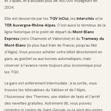
et 3 quais, et a accueilli plus de 400 000 voyageurs en
2024.
Elle est desservie par les
TGV inOui
, les
Intercités
et le
TER Auvergne-Rhône-Alpes
. C’est aussi le terminus de la
ligne historique et le point de départ du
Mont-Blanc
Express
(vers Chamonix et Vallorcine) et du
Tramway du
Mont-Blanc
(le plus haut train de France, jusqu’au Nid
d’Aigle). Vous pouvez acheter votre billet directement en
gare, au guichet ou aux bornes automatiques, mais
réserver à l’avance reste toujours plus économique pour
les TGV.
La gare est entièrement intermodale : à la sortie, vous
trouvez les télécabines du Valléen et de l’Alpin,
l’Ascenseur des Thermes, une station de taxis et l’arrêt
des navettes gratuites. Autrement dit, vous pouvez
rejoindre le centre de Saint-Gervais ou le pied des pistes