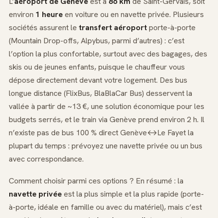
L’
aéroport de Genève
est à
86 km
de Saint-Gervais, soit
environ
1 heure
en voiture ou en navette privée. Plusieurs
sociétés assurent le
transfert aéroport
porte-à-porte
(Mountain Drop-offs, Alpybus, parmi d’autres) : c’est
l’option la plus confortable, surtout avec des bagages, des
skis ou de jeunes enfants, puisque le chauffeur vous
dépose directement devant votre logement. Des bus
longue distance (FlixBus, BlaBlaCar Bus) desservent la
vallée à partir de ~13 €, une solution économique pour les
budgets serrés, et le train via Genève prend environ 2 h. Il
n’existe pas de bus 100 % direct Genève↔Le Fayet la
plupart du temps : prévoyez une navette privée ou un bus
avec correspondance.
Comment choisir parmi ces options ? En résumé : la
navette privée
est la plus simple et la plus rapide (porte-
à-porte, idéale en famille ou avec du matériel), mais c’est