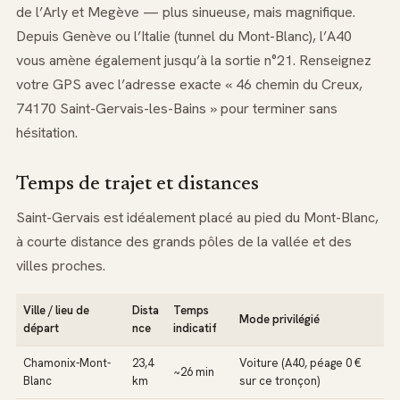
de l’Arly et Megève — plus sinueuse, mais magnifique.
Depuis Genève ou l’Italie (tunnel du Mont-Blanc), l’A40
vous amène également jusqu’à la sortie n°21. Renseignez
votre GPS avec l’adresse exacte « 46 chemin du Creux,
74170 Saint-Gervais-les-Bains » pour terminer sans
hésitation.
Temps de trajet et distances
Saint-Gervais est idéalement placé au pied du Mont-Blanc,
à courte distance des grands pôles de la vallée et des
villes proches.
Ville / lieu de
Dista
Temps
Mode privilégié
départ
nce
indicatif
Chamonix-Mont-
23,4
Voiture (A40, péage 0 €
~26 min
Blanc
km
sur ce tronçon)