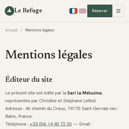
Le Refuge
Réserver
Accueil
/
Mentions légales
Mentions légales
Éditeur du site
Le présent site est édité par la
Sarl la Mélusine
,
représentée par Christine et Stéphane Lettoli.
Adresse : 46 chemin du Creux, 74170 Saint-Gervais-les-
Bains, France.
Téléphone :
+3
3
(0
)6
1
4
40
7
2
20
— Email :